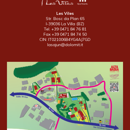
Les Viles
Str. Bosc da Plan 65
I-39036 La Villa (BZ)
Tel. +39 0471 84 76 81
Fax +39 0471 84 74 50
CIN: IT021006B4YG4AJ7GD
lasajun@dolomit.it