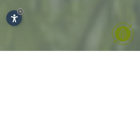
×
Alpaca in Alta Badia - Vi
aspettano creature curiose
molto speciali
Soffici, teneri, rassicuranti. L'incontro con questi
animali pelosi ed empatici diventa un'esperienza di
vacanza indimenticabile che fa brillare gli occhi non
solo ai bambini