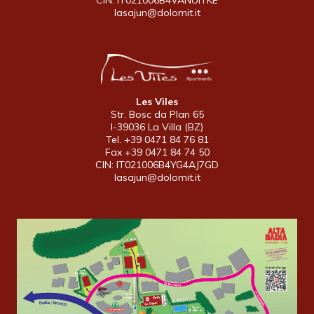
lasajun@dolomit.it
Les Viles
Str. Bosc da Plan 65
I-39036 La Villa (BZ)
Tel. +39 0471 84 76 81
Fax +39 0471 84 74 50
CIN: IT021006B4YG4AJ7GD
lasajun@dolomit.it