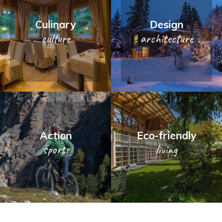
Culinary
Design
culture
architecture
Action
Eco-friendly
sports
living