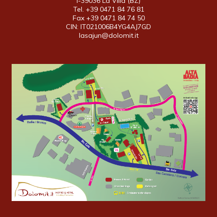
I-39036 La Villa (BZ)
Tel. +39 0471 84 76 81
Fax +39 0471 84 74 50
CIN: IT021006B4YG4AJ7GD
lasajun@dolomit.it