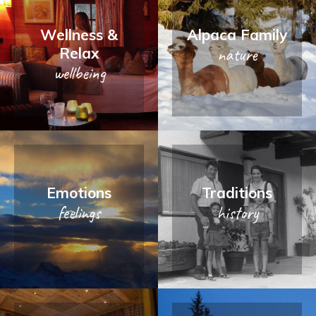
Wellness &
Alpaca Family
Relax
nature
wellbeing
Emotions
Traditions
feelings
history