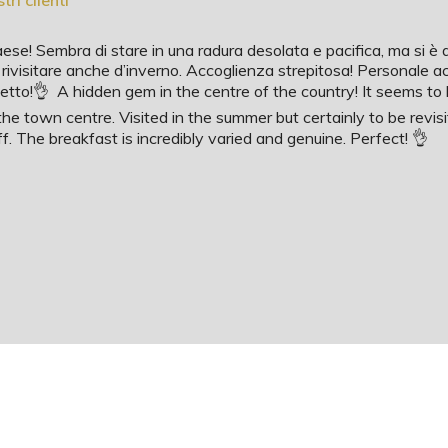
tri clienti
ese! Sembra di stare in una radura desolata e pacifica, ma si è a
rivisitare anche d’inverno. Accoglienza strepitosa! Personale ac
fetto!👌 A hidden gem in the centre of the country! It seems to
 the town centre. Visited in the summer but certainly to be revis
The breakfast is incredibly varied and genuine. Perfect! 👌