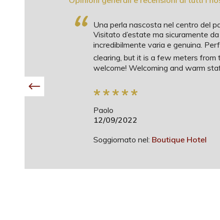
Opinioni generali e recensioni di tutti i nos
“
Una perla nascosta nel centro del pa
Visitato d’estate ma sicuramente da 
incredibilmente varia e genuina. Per
clearing, but it is a few meters from
welcome! Welcoming and warm staff. 
*
*
*
*
*
Paolo
12/09/2022
Soggiornato nel:
Boutique Hotel