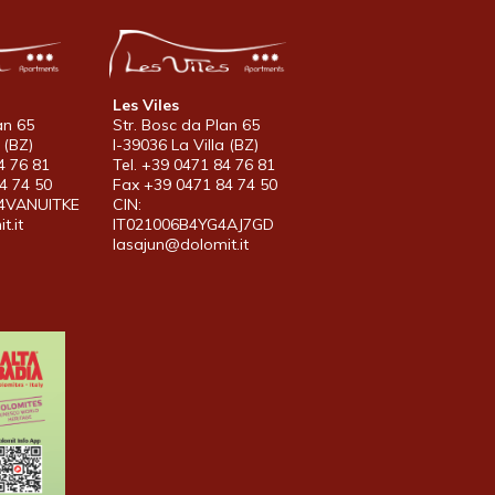
Les Viles
an 65
Str. Bosc da Plan 65
 (BZ)
I-39036 La Villa (BZ)
4 76 81
Tel. +39 0471 84 76 81
4 74 50
Fax +39 0471 84 74 50
B4VANUITKE
CIN:
t.it
IT021006B4YG4AJ7GD
lasajun@dolomit.it