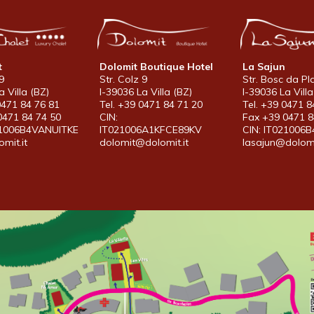
t
Dolomit Boutique Hotel
La Sajun
9
Str. Colz 9
Str. Bosc da Pl
a Villa (BZ)
I-39036 La Villa (BZ)
I-39036 La Villa
0471 84 76 81
Tel. +39 0471 84 71 20
Tel. +39 0471 8
0471 84 74 50
CIN:
Fax +39 0471 8
21006B4VANUITKE
IT021006A1KFCE89KV
CIN: IT021006
mit.it
dolomit@dolomit.it
lasajun@dolomi