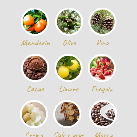
Mandarin
Olive
Pino
Cacao
Limone
Fragola
Crema
Sale e pepe
Mocca