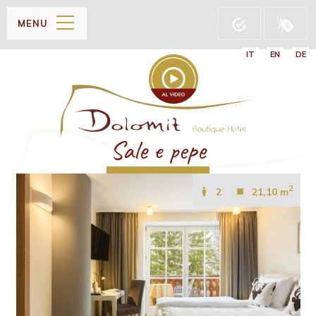
MENU
IT
EN
DE
Sale e pepe
2
2
21,10 m